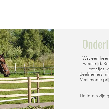
HOME
MOGELIJK
Onderl
Wat een heerl
wedstrijd. R
proefjes w
deelnemers, ma
Veel mooie pr
De foto's zijn